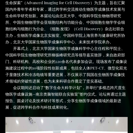
生命探索”（Advanced Imaging for Cell Discovery）为主题，旨在汇聚
国内外青年学者和专家，通过跨学科交流推动生物医学成像技术发展与
生命科学研究创新。本届论坛由北京大学、中国科学院生物物理研究
所、中国生物物理学会亚细胞结构与功能分会、中国细胞生物学学会细
胞结构与细胞行为分会、《细胞·发现》（Cell Discovery）杂志社联合
主办，生物医学成像北京实验室、中国科学院上海营养与健康研究所协
办，北京大学国家生物医学成像科学中心、未来技术学院承办。
开幕式上，北京大学国家生物医学成像科学中心主任程和平院士、
中国科学院生物物理研究所柳振峰研究员等领导嘉宾致辞，来自政府部
门、科研机构、高校和企业的220余名代表参加会议。现场发布了成像设
施建设过程中的10项阶段性创新成果，包括全人体PET-CT、微型化双光
子显微技术和冷冻电镜等重要进展，不仅展示了我国在生物医学成像技
术领域的突破性进展，也为未来科研合作奠定了坚实基础。
会议期间还启动了“数字生命大科学计划”，并举行“多模态跨尺度生
物医学成像设施—南京类脑智能联合实验室”签约仪式。论坛将通过主题
报告、圆桌讨论及技术研讨等形式，分享生物医学成像领域的最新进
展，促进跨学科合作与科技成果转化。